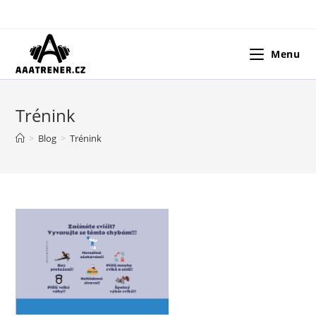
Přejít
k
obsahu
Menu
Trénink
>
Blog
>
Trénink