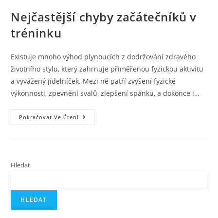
Nejčastější chyby začátečníků v
tréninku
Existuje mnoho výhod plynoucích z dodržování zdravého
životního stylu, který zahrnuje přiměřenou fyzickou aktivitu
a vyvážený jídelníček. Mezi ně patří zvýšení fyzické
výkonnosti, zpevnění svalů, zlepšení spánku, a dokonce i…
Nejčastější
Pokračovat Ve Čtení
Chyby
Začátečníků
V
Tréninku
Hledat
HLEDAT