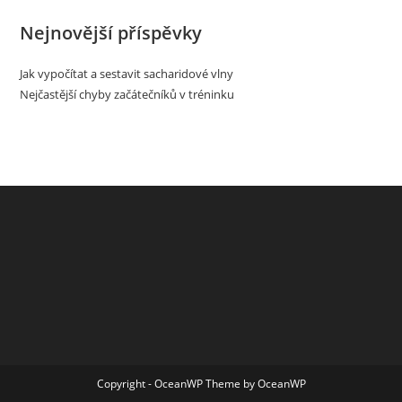
Nejnovější příspěvky
Jak vypočítat a sestavit sacharidové vlny
Nejčastější chyby začátečníků v tréninku
Copyright - OceanWP Theme by OceanWP